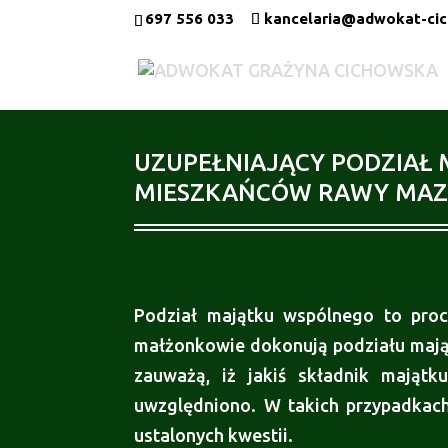
697 556 033
kancelaria@adwokat-cic
UZUPEŁNIAJĄCY PODZIAŁ 
MIESZKAŃCÓW RAWY MAZ
Podział majątku wspólnego to proce
małżonkowie dokonują podziału mająt
zauważą, iż jakiś składnik majątk
uwzględniono. W takich przypadka
ustalonych kwestii.