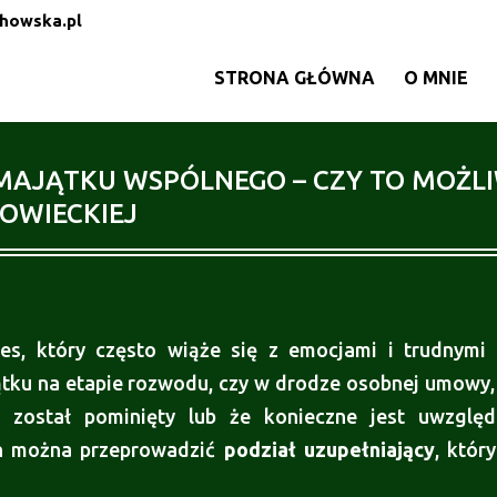
howska.pl
STRONA GŁÓWNA
O MNIE
MAJĄTKU WSPÓLNEGO – CZY TO MOŻL
OWIECKIEJ
s, który często wiąże się z emocjami i trudnymi 
ku na etapie rozwodu, czy w drodze osobnej umowy, m
u został pominięty lub że konieczne jest uwzględ
ch można przeprowadzić
podział uzupełniający
, któr