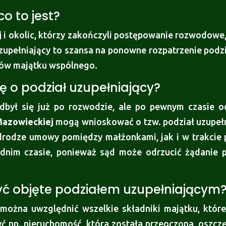
co to jest?
j
i okolic, którzy zakończyli postępowanie rozwodowe,
uzupełniający to szansa na ponowne rozpatrzenie podz
ików majątku wspólnego.
ę o podział uzupełniający?
dbył się już po rozwodzie, ale po pewnym czasie od
azowieckiej
mogą wnioskować o tzw. podział uzupełni
 drodze umowy pomiędzy małżonkami, jak i w trakcie
nim czasie, ponieważ sąd może odrzucić żądanie pod
być objęte podziałem uzupełniającym
można uwzględnić wszelkie składniki majątku, które 
 np. nieruchomość, która została przeoczona, oszczęd