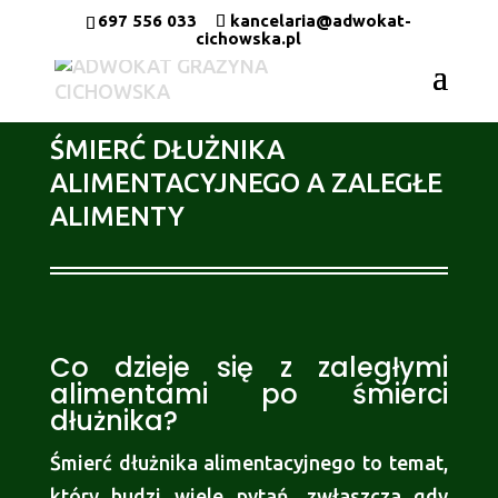
697 556 033
kancelaria@adwokat-
cichowska.pl
ŚMIERĆ DŁUŻNIKA
ALIMENTACYJNEGO A ZALEGŁE
ALIMENTY
Co dzieje się z zaległymi
alimentami po śmierci
dłużnika?
Śmierć dłużnika alimentacyjnego to temat,
który budzi wiele pytań, zwłaszcza gdy