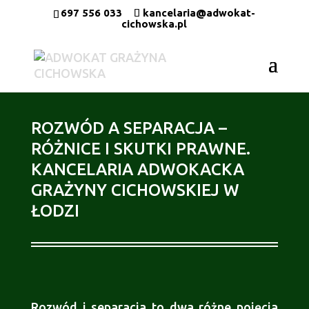
697 556 033
kancelaria@adwokat-
cichowska.pl
ROZWÓD A SEPARACJA –
RÓŻNICE I SKUTKI PRAWNE.
KANCELARIA ADWOKACKA
GRAŻYNY CICHOWSKIEJ W
ŁODZI
Rozwód i separacja to dwa różne pojęcia