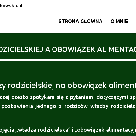
howska.pl
STRONA GŁÓWNA
O MNIE
ZICIELSKIEJ A OBOWIĄZEK ALIMENTA
 rodzicielskiej na obowiązek alimen
czej często spotykam się z pytaniami dotyczącymi sp
pozbawienia jednego z rodziców władzy rodzicielski
pojęcia „władza rodzicielska” i „obowiązek alimentacy