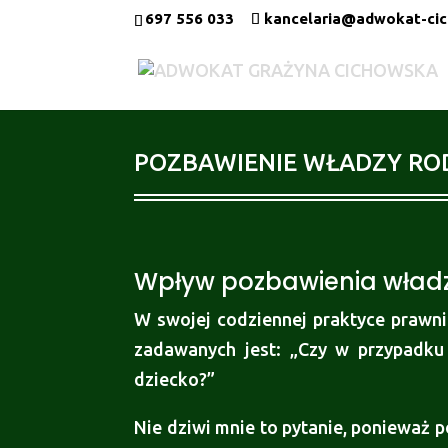
697 556 033
kancelaria@adwokat-cic
POZBAWIENIE WŁADZY ROD
Wpływ pozbawienia władzy
W swojej codziennej praktyce prawni
zadawanych jest: „Czy w przypadku 
dziecko?”
Nie dziwi mnie to pytanie, ponieważ 