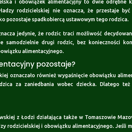
elska i obowiązek alimentacyjny to dwie odrębne 
adzy rodzicielskiej nie oznacza, że przestaje być
ecko pozostaje spadkobiercą ustawowym tego rodzica.
znacza jedynie, że rodzic traci możliwość decydowa
e samodzielnie drugi rodzic, bez konieczności kons
obowiązku alimentacyjnego.
entacyjny pozostaje?
skiej oznaczało również wygaśnięcie obowiązku alime
dzica za zaniedbania wobec dziecka. Dlatego też
owskiej z Łodzi działająca także w Tomaszowie Maz
 rodzicielskiej i obowiązku alimentacyjnego. Jeśli m