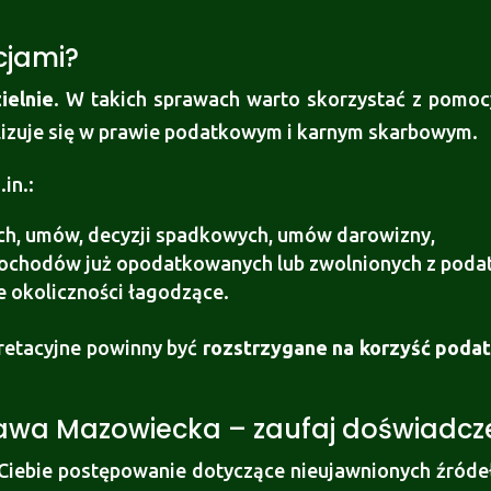
cjami?
ielnie
. W takich sprawach warto skorzystać z pom
jalizuje się w prawie podatkowym i karnym skarbowym.
in.:
h, umów, decyzji spadkowych, umów darowizny,
dochodów już opodatkowanych lub zwolnionych z poda
e okoliczności łagodzące.
pretacyjne powinny być
rozstrzygane na korzyść podat
awa Mazowiecka – zaufaj doświadcz
Ciebie postępowanie dotyczące nieujawnionych źródeł