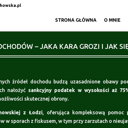
howska.pl
STRONA GŁÓWNA
O MNIE
HODÓW – JAKA KARA GROZI I JAK SI
onych źródeł dochodu budzą uzasadnione obawy pod
ach nałożyć
sankcyjny podatek w wysokości aż 75
możliwości skutecznej obrony.
howskiej z Łodzi
, oferująca kompleksową pomoc
tów w sporach z fiskusem, w tym przy zarzutach o nieu