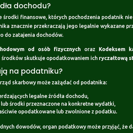
ódła dochodu?
e środki finansowe, których pochodzenia podatnik nie
nika znacznie przekraczają jego legalnie wykazane p
zło do zatajenia dochodów.
hodowym od osób fizycznych
oraz
Kodeksem k
a środków skutkuje opodatkowaniem ich
ryczałtową s
ają na podatniku?
rząd skarbowy może zażądać od podatnika:
rdzających legalne źródła dochodu,
 lub środki przeznaczone na konkretne wydatki,
łaściwie opodatkowane lub zwolnione z podatku.
godnych dowodów, organ podatkowy może przyjąć, że 