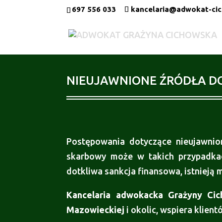
697 556 033
kancelaria@adwokat-cic
NIEUJAWNIONE ŹRÓDŁA DOC
Postępowania dotyczące nieujawni
skarbowy może w takich przypadk
dotkliwa sankcja finansowa, istnieją 
Kancelaria adwokacka Grażyny Cic
Mazowieckiej
i okolic, wspiera klien